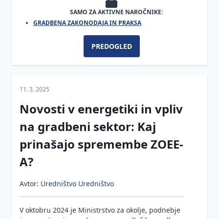
dokumentacija
SAMO ZA AKTIVNE NAROČNIKE:
in dovoljenja
GRADBENA ZAKONODAJA IN PRAKSA
Ocena
požarne
PREDOGLED
ogroženosti
za stavbo
FIDIC
11. 3. 2025
pogodbe
Novosti v energetiki in vpliv
Postopek
legalizacije
na gradbeni sektor: Kaj
Naloge in
prinašajo spremembe ZOEE-
obveznosti
A?
udeležencev
gradnje po
GZ-1
Avtor:
Uredništvo Uredništvo
Pogoji za
opravljanje
V oktobru 2024 je Ministrstvo za okolje, podnebje