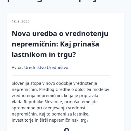
proizvodi,
materiali
in
graditev
13. 3. 2025
objektov
Nova uredba o vrednotenju
Sprememba
nepremičnin: Kaj prinaša
pogodbene
cene in
lastnikom in trgu?
posebne
gradbene
Avtor:
Uredništvo Uredništvo
uzance
Javna
Slovenija stopa v novo obdobje vrednotenja
naročila
nepremičnin. Predlog Uredbe o določitvi modelov
in
vrednotenja nepremičnin, ki ga je pripravila
gradnja
Vlada Republike Slovenije, prinaša temeljite
spremembe pri ocenjevanju vrednosti
Gradbeni
nepremičnin. Kaj to pomeni za lastnike,
odpadki
investitorje in širši nepremičninski trg?
Gradbena