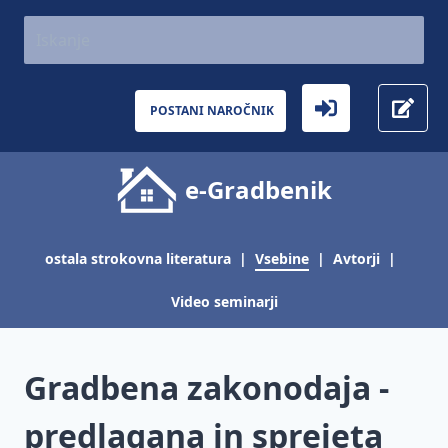
AKTUALNO
Gradbeništvo
Aktualno
POSTANI NAROČNIK
Inšpekcijski
nadzor
e-Gradbenik
Gradbena
zakonodaja
-
predlagana
ostala strokovna literatura
|
Vsebine
|
Avtorji
|
in sprejeta
Video seminarji
Gradbena
pogodba -
jamčevanje
Gradbena zakonodaja -
in
garancija
predlagana in sprejeta
Gradbeni