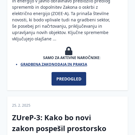
dejavnosti
in energijo v javno obravnavo predložilo predlog
sprememb in dopolnitev Zakona o oskrbi z
Protipoplavna
električno energijo (ZOEE-A). Ta prinaša številne
gradnja
novosti, ki bodo vplivale tudi na gradbeni sektor,
še posebej pri načrtovanju, priključevanju in
Zakon
upravljanju novih objektov. Ključne spremembe
o
vključujejo olajšane ...
urejanju
prostora
SAMO ZA AKTIVNE NAROČNIKE:
Energetska
Zemljiška
GRADBENA ZAKONODAJA IN PRAKSA
učinkovitost
politika
Varnost
Prostorski
Energetska
PREDOGLED
in
informacijski
izkaznica
zdravje
sistem (PIS)
stavbe
pri
Izvajanje
Kako
delu
25. 2. 2025
posegov
pravilno
Povezave
v prostor
izberemo
Gradnja in
ZUreP-3: Kako bo novi
do
in
večja
Načrtovanje,
zakon pospešil prostorsko
institucij
definiramo
vzdrževalna
umeščanje
vrsto
dela