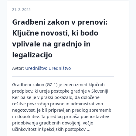
pri
Viri in
delu
stroški za
21. 2. 2025
ogrevanje
Obveznosti
Gradbeni zakon v prenovi:
stavb
projektanta
Ključne novosti, ki bodo
Obveznosti
vplivale na gradnjo in
nadzornika
legalizacijo
Ravnanje
z
odpadki
Avtor:
Uredništvo Uredništvo
Gradbeni zakon (GZ-1) je eden izmed ključnih
predpisov, ki ureja postopke gradnje v Sloveniji.
Ker pa se je v praksi pokazalo, da določene
rešitve povzročajo pravno in administrativno
negotovost, je bil pripravljen predlog sprememb
in dopolnitev. Ta predlog prinaša poenostavitev
pridobivanja gradbenih dovoljenj, večjo
učinkovitost inšpekcijskih postopkov ...