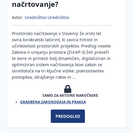
načrtovanje?
Gradbena
in
toplotne
mapa:
dovoljevanje
Zahteve za
izolacije
Priloge
prostorskih
varnost in
Avtor:
Uredništvo Uredništvo
ureditev
Sodobna
zdravje na
Vprašanja
Izjava o
državnega
vgradnja
gradbiščih
Prostorsko načrtovanje v Sloveniji že vrsto let
in
lastnostih
pomena
stavbnega
ovira birokratski labirint, ki zavira hitrost in
odgovori
Imenovanje
pohištva s
Obveznosti
učinkovitost prostorskih projektov. Predlog novele
Inšpekcijski
koordinatorjev,
tesnjenjem
investitorja
Zakona o urejanju prostora (ZUreP-3) želi preseči
nadzor po
prijava
v treh
te ovire in prinesti bolj dinamičen, digitaliziran in
ZUreP-3
gradbišča
ravneh
Obveznosti
optimiziran sistem načrtovanja.Novi zakon se
izvajalca
osredotoča na tri ključne vidike: poenostavitev
Lastnosti
postopkov, skrajšanje rokov in ...
fasad
Oznaka
CE
Trajnostna
gradnja in
SAMO ZA AKTIVNE NAROČNIKE:
Primerjava
krožno
GRADBENA ZAKONODAJA IN PRAKSA
zakonodaje
gospodarstvo
Varnost
PREDOGLED
Sončna
in
energija
zdravje