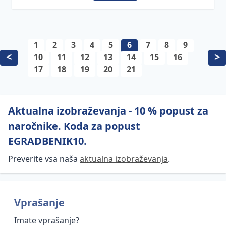
1
2
3
4
5
6
7
8
9
<
>
10
11
12
13
14
15
16
17
18
19
20
21
Aktualna izobraževanja - 10 % popust za
naročnike. Koda za popust
EGRADBENIK10.
Preverite vsa naša
aktualna izobraževanja
.
Vprašanje
Imate vprašanje?