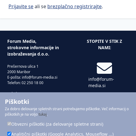
Prijavite se
ali se
brezplačno registrirajte
.
Forum Media,
STOPITE V STIK Z
strokovne informacije in
NAMI:
izobraževanja d.o.o.
Prešernova ulica 1
2000 Maribor
E-pošta: info@forum-media.si
info@forum-
Telefon: 02 250 18 00
media.si
Tukaj smo za vas!
Pon – čet: 08.00 – 16.00
Piškotki
Pet: 08.00 – 15.00
Za dobro delovanje spletnih strani potrebujemo piškotke. Več informacij o
02 250 18 00
piškotkih je na voljo
tukaj
.
Forum Media je del skupine
FORUM
Obvezni piškotki (za delovanje spletne strani)
MEDIA GROUP
Analitični piškotki (Google Analytics, Mouseflow ...)