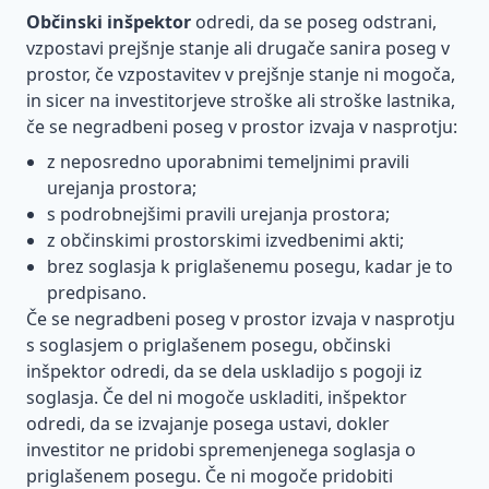
dejavnosti
energija
zdravje
Občinski inšpektor
odredi, da se poseg odstrani,
pri
Protipoplavna
Viri in
vzpostavi prejšnje stanje ali drugače sanira poseg v
delu
gradnja
stroški za
prostor, če vzpostavitev v prejšnje stanje ni mogoča,
ogrevanje
in sicer na investitorjeve stroške ali stroške lastnika,
Obveznosti
stavb
projektanta
če se negradbeni poseg v prostor izvaja v nasprotju:
z neposredno uporabnimi temeljnimi pravili
Obveznosti
urejanja prostora;
nadzornika
s podrobnejšimi pravili urejanja prostora;
Ravnanje
z občinskimi prostorskimi izvedbenimi akti;
z
brez soglasja k priglašenemu posegu, kadar je to
odpadki
predpisano.
Če se negradbeni poseg v prostor izvaja v nasprotju
s soglasjem o priglašenem posegu, občinski
inšpektor odredi, da se dela uskladijo s pogoji iz
soglasja. Če del ni mogoče uskladiti, inšpektor
odredi, da se izvajanje posega ustavi, dokler
investitor ne pridobi spremenjenega soglasja o
priglašenem posegu. Če ni mogoče pridobiti