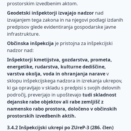
institucij
dokumentacija
definiramo
vzdrževalna
prostorskim izvedbenim aktom.
in dovoljenja
vrsto
dela
Geodetski inšpektorji izvajajo nadzor
nad
Gradbena
toplotne
mapa:
Ocena
Zahteve za
izvajanjem tega zakona in na njegovi podlagi izdanih
izolacije
Priloge
požarne
varnost in
predpisov glede evidentiranja gospodarske javne
ogroženosti
Sodobna
zdravje na
infrastrukture.
Vprašanja
Izjava o
za stavbo
vgradnja
gradbiščih
in
lastnostih
Občinska inšpekcija
je pristojna za inšpekcijski
stavbnega
odgovori
FIDIC
Imenovanje
pohištva s
nadzor nad:
Obveznosti
pogodbe
koordinatorjev,
tesnjenjem
Inšpektorji kmetijstva, gozdarstva, prometa,
investitorja
prijava
v treh
Postopek
energetike, rudarstva, kulturne dediščine,
gradbišča
ravneh
Obveznosti
legalizacije
varstva okolja, voda in ohranjanja narave
v
izvajalca
Lastnosti
sklopu inšpekcijskega nadzora in izrekanja ukrepov,
Naloge in
fasad
ki ga opravljajo v skladu s predpisi s svojih delovnih
Oznaka
obveznosti
CE
področij, preverjajo in upoštevajo
tudi skladnost
udeležencev
Trajnostna
dejanske rabe objektov ali rabe zemljišč z
gradnje po
gradnja in
Primerjava
GZ-1
namensko rabo prostora, določeno v občinskih
krožno
zakonodaje
gospodarstvo
prostorskih izvedbenih aktih.
Pogoji za
Varnost
opravljanje
Sončna
3.4.2 Inšpekcijski ukrepi po ZUreP-3 (286. člen)
in