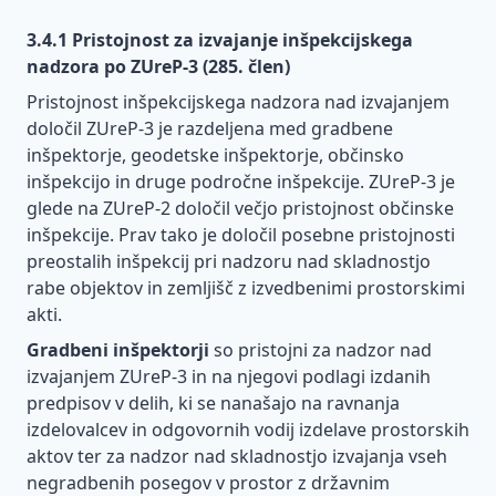
proizvodi,
in
materiali
dovoljevanje
3.4.1 Pristojnost za izvajanje inšpekcijskega
in
prostorskih
nadzora po ZUreP-3 (285. člen)
graditev
ureditev
Pristojnost inšpekcijskega nadzora nad izvajanjem
objektov
državnega
pomena
določil ZUreP-3 je razdeljena med gradbene
Sprememba
inšpektorje, geodetske inšpektorje, občinsko
pogodbene
Inšpekcijski
inšpekcijo in druge področne inšpekcije. ZUreP-3 je
cene in
nadzor po
glede na ZUreP-2 določil večjo pristojnost občinske
posebne
ZUreP-3
inšpekcije. Prav tako je določil posebne pristojnosti
gradbene
Energetska
preostalih inšpekcij pri nadzoru nad skladnostjo
uzance
učinkovitost
rabe objektov in zemljišč z izvedbenimi prostorskimi
Javna
akti.
Varnost
Energetska
naročila
in
izkaznica
Gradbeni inšpektorji
so pristojni za nadzor nad
in
zdravje
stavbe
gradnja
izvajanjem ZUreP-3 in na njegovi podlagi izdanih
pri
predpisov v delih, ki se nanašajo na ravnanja
Kako
delu
Gradbeni
izdelovalcev in odgovornih vodij izdelave prostorskih
pravilno
odpadki
aktov ter za nadzor nad skladnostjo izvajanja vseh
Povezave
izberemo
Gradnja in
do
Gradbena
in
večja
negradbenih posegov v prostor z državnim