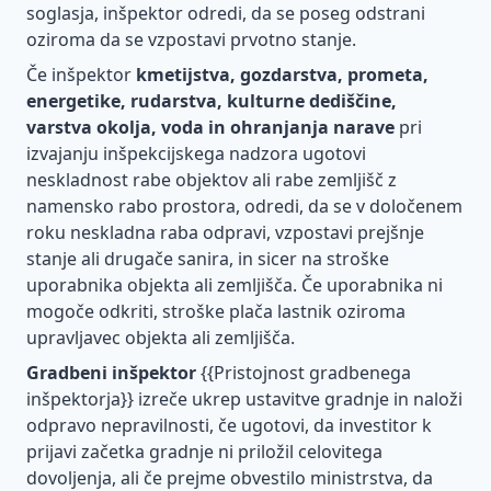
soglasja, inšpektor odredi, da se poseg odstrani
oziroma da se vzpostavi prvotno stanje.
Če inšpektor
kmetijstva, gozdarstva, prometa,
energetike, rudarstva, kulturne dediščine,
varstva okolja, voda in ohranjanja narave
pri
izvajanju inšpekcijskega nadzora ugotovi
neskladnost rabe objektov ali rabe zemljišč z
namensko rabo prostora, odredi, da se v določenem
roku neskladna raba odpravi, vzpostavi prejšnje
stanje ali drugače sanira, in sicer na stroške
uporabnika objekta ali zemljišča. Če uporabnika ni
mogoče odkriti, stroške plača lastnik oziroma
upravljavec objekta ali zemljišča.
Gradbeni inšpektor
{{Pristojnost gradbenega
inšpektorja}} izreče ukrep ustavitve gradnje in naloži
odpravo nepravilnosti, če ugotovi, da investitor k
prijavi začetka gradnje ni priložil celovitega
dovoljenja, ali če prejme obvestilo ministrstva, da