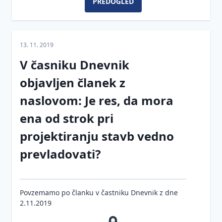
PREDOGLED
Gradbena
in
toplotne
mapa:
dovoljevanje
Zahteve za
izolacije
Priloge
prostorskih
varnost in
ureditev
Sodobna
zdravje na
13. 11. 2019
Vprašanja
Izjava o
državnega
vgradnja
gradbiščih
in
lastnostih
pomena
stavbnega
V časniku Dnevnik
odgovori
Imenovanje
pohištva s
Obveznosti
Inšpekcijski
koordinatorjev,
tesnjenjem
objavljen članek z
investitorja
nadzor po
prijava
v treh
naslovom: Je res, da mora
ZUreP-3
gradbišča
ravneh
Obveznosti
izvajalca
ena od strok pri
Lastnosti
fasad
projektiranju stavb vedno
Oznaka
CE
Trajnostna
prevladovati?
gradnja in
Primerjava
krožno
zakonodaje
gospodarstvo
Varnost
Povzemamo po članku v častniku Dnevnik z dne
Sončna
in
2.11.2019
energija
zdravje