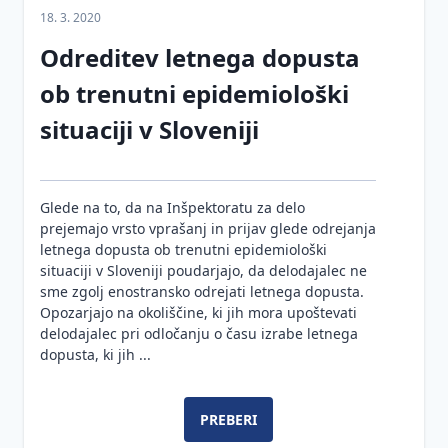
proizvodi,
18. 3. 2020
materiali
in
Odreditev letnega dopusta
graditev
ob trenutni epidemiološki
objektov
situaciji v Sloveniji
Sprememba
pogodbene
cene in
posebne
Glede na to, da na Inšpektoratu za delo
gradbene
prejemajo vrsto vprašanj in prijav glede odrejanja
uzance
letnega dopusta ob trenutni epidemiološki
situaciji v Sloveniji poudarjajo, da delodajalec ne
Javna
sme zgolj enostransko odrejati letnega dopusta.
naročila
Opozarjajo na okoliščine, ki jih mora upoštevati
in
delodajalec pri odločanju o času izrabe letnega
gradnja
dopusta, ki jih ...
Gradbeni
odpadki
PREBERI
Gradbena