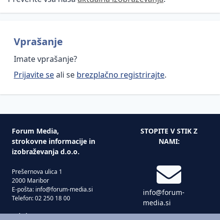
Vprašanje
Imate vprašanje?
Prijavite se
ali se
brezplačno registrirajte
.
Forum Media,
STOPITE V STIK Z
strokovne informacije in
NAMI:
izobraževanja d.o.o.
Prešernova ulica 1
2000 Maribor
E-pošta: info@forum-media.si
info@forum-
Telefon: 02 250 18 00
media.si
Tukaj smo za vas!