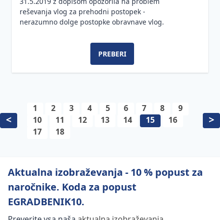
31.5.2019 z dopisom opozorila na problem
reševanja vlog za prehodni postopek -
nerazumno dolge postopke obravnave vlog.
PREBERI
1
2
3
4
5
6
7
8
9
<
>
10
11
12
13
14
15
16
17
18
Aktualna izobraževanja - 10 % popust za
naročnike. Koda za popust
EGRADBENIK10.
Preverite vsa naša
aktualna izobraževanja
.