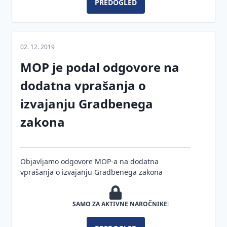
dejavnosti
PREDOGLED
Protipoplavna
gradnja
02. 12. 2019
Zakon
o
MOP je podal odgovore na
urejanju
prostora
dodatna vprašanja o
izvajanju Gradbenega
Energetska
Zemljiška
učinkovitost
politika
zakona
Varnost
Prostorski
Energetska
in
informacijski
izkaznica
zdravje
sistem (PIS)
stavbe
Objavljamo odgovore MOP-a na dodatna
pri
Izvajanje
Kako
vprašanja o izvajanju Gradbenega zakona
delu
posegov
pravilno
Povezave
v prostor
izberemo
Gradnja in
do
in
večja
SAMO ZA AKTIVNE NAROČNIKE:
Načrtovanje,
institucij
definiramo
vzdrževalna
umeščanje
vrsto
dela