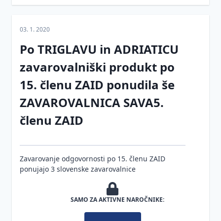
dokumentacija
in dovoljenja
03. 1. 2020
Ocena
požarne
Po TRIGLAVU in ADRIATICU
ogroženosti
za stavbo
zavarovalniški produkt po
15. členu ZAID ponudila še
FIDIC
pogodbe
ZAVAROVALNICA SAVA5.
Postopek
členu ZAID
legalizacije
Naloge in
obveznosti
Zavarovanje odgovornosti po 15. členu ZAID
udeležencev
ponujajo 3 slovenske zavarovalnice
gradnje po
GZ-1
SAMO ZA AKTIVNE NAROČNIKE:
Pogoji za
opravljanje