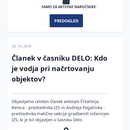
pri
Viri in
delu
SAMO ZA AKTIVNE NAROČNIKE:
stroški za
ogrevanje
Obveznosti
PREDOGLED
stavb
projektanta
Obveznosti
nadzornika
18. 10. 2019
Ravnanje
Članek v časniku DELO: Kdo
z
odpadki
je vodja pri načrtovanju
objektov?
Objavljamo celoten članek avtorjev Črtomirja
Remca - predsednika IZS in Andreja Pogačnika -
predsednika matične sekcije gradbenih inženirjev
IZS, ki je bil objavljen v časniku Delo.