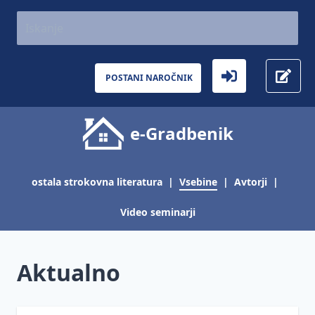
AKTUALNO
Gradbeništvo
Aktualno
POSTANI NAROČNIK
Inšpekcijski
nadzor
e-Gradbenik
Gradbena
zakonodaja
-
predlagana
ostala strokovna literatura
|
Vsebine
|
Avtorji
|
in sprejeta
Video seminarji
Gradbena
pogodba -
jamčevanje
Aktualno
in
garancija
Gradbeni