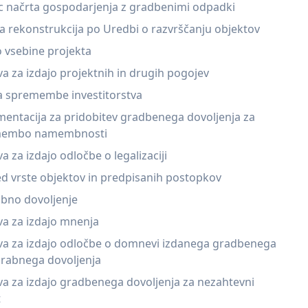
c načrta gospodarjenja z gradbenimi odpadki
 rekonstrukcija po Uredbi o razvrščanju objektov
 vsebine projekta
a za izdajo projektnih in drugih pogojev
va spremembe investitorstva
entacija za pridobitev gradbenega dovoljenja za
membo namembnosti
a za izdajo odločbe o legalizaciji
d vrste objektov in predpisanih postopkov
bno dovoljenje
va za izdajo mnenja
va za izdajo odločbe o domnevi izdanega gradbenega
orabnega dovoljenja
a za izdajo gradbenega dovoljenja za nezahtevni
t