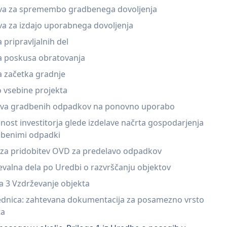
va za spremembo gradbenega dovoljenja
va za izdajo uporabnega dovoljenja
a pripravljalnih del
va poskusa obratovanja
a začetka gradnje
 vsebine projekta
ava gradbenih odpadkov na ponovno uporabo
ost investitorja glede izdelave načrta gospodarjenja
dbenimi odpadki
 za pridobitev OVD za predelavo odpadkov
valna dela po Uredbi o razvrščanju objektov
a 3 Vzdrževanje objekta
ednica: zahtevana dokumentacija za posamezno vrsto
ta