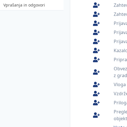
Postopek legalizacije
Zahte
Vprašanja in odgovori
Naloge in obveznosti
Zahte
udeležencev gradnje po GZ-
Prijav
1
Prija
Pogoji za opravljanje
Prijav
dejavnosti
Kazalo
Protipoplavna gradnja
Pripr
Obvezn
z gra
Vloga
Vzdrže
Prilog
Pregl
objek