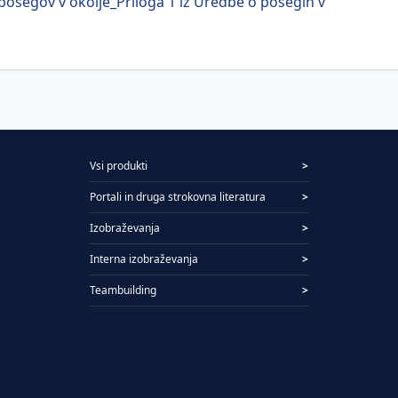
posegov v okolje_Priloga 1 iz Uredbe o posegih v
Vsi produkti
>
Portali in druga strokovna literatura
>
Izobraževanja
>
Interna izobraževanja
>
Teambuilding
>