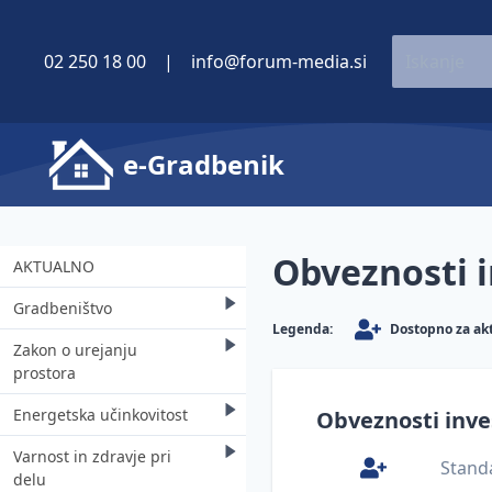
02 250 18 00
|
info@forum-media.si
e-Gradbenik
Obveznosti i
AKTUALNO
Gradbeništvo
Legenda:
Dostopno za ak
Zakon o urejanju
Aktualno
prostora
Inšpekcijski nadzor
Energetska učinkovitost
Zemljiška politika
Obveznosti inve
Gradbena zakonodaja -
Varnost in zdravje pri
predlagana in sprejeta
Prostorski informacijski
Energetska izkaznica stavbe
Stand
delu
sistem (PIS)