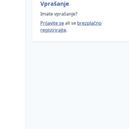
Vprašanje
Imate vprašanje?
Prijavite se
ali se
brezplačno
registrirajte
.