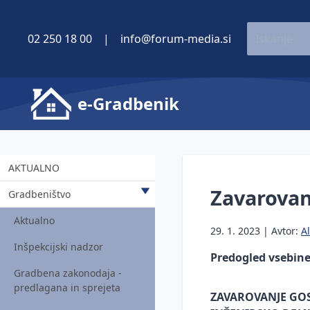
02 250 18 00
|
info@forum-media.si
e-Gradbenik
AKTUALNO
Zavarovan
Gradbeništvo
Aktualno
29. 1. 2023 | Avtor:
Al
Inšpekcijski nadzor
Predogled vsebin
Gradbena zakonodaja -
predlagana in sprejeta
ZAVAROVANJE GOS