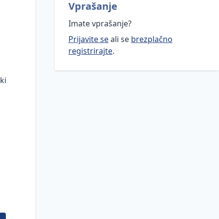
Vprašanje
Imate vprašanje?
Prijavite se
ali se
brezplačno
registrirajte
.
ki