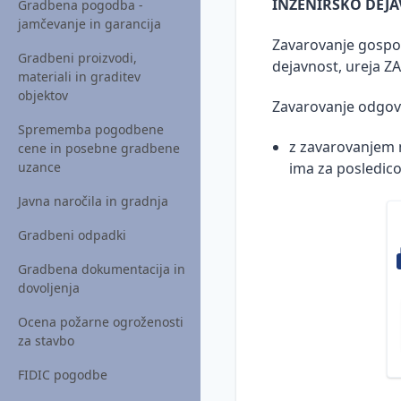
INŽENIRSKO DEJ
Gradbena pogodba -
jamčevanje in garancija
Zavarovanje gospod
Gradbeni proizvodi,
dejavnost, ureja ZA
materiali in graditev
objektov
Zavarovanje odgovo
Sprememba pogodbene
z zavarovanjem 
cene in posebne gradbene
ima za posledico 
uzance
Javna naročila in gradnja
Gradbeni odpadki
Gradbena dokumentacija in
dovoljenja
Ocena požarne ogroženosti
za stavbo
FIDIC pogodbe