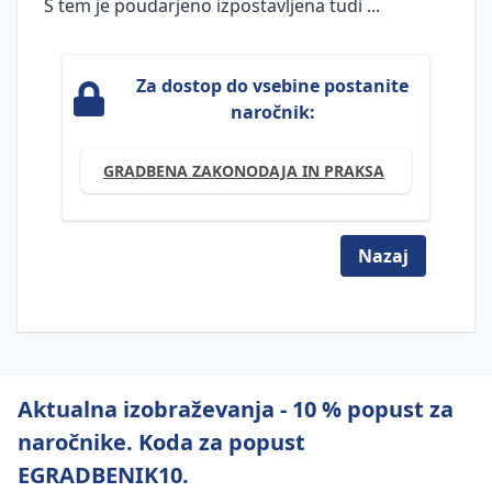
S tem je poudarjeno izpostavljena tudi ...
dokumentacija
in dovoljenja
Ocena
Za dostop do vsebine postanite
požarne
naročnik:
ogroženosti
za stavbo
GRADBENA ZAKONODAJA IN PRAKSA
FIDIC
pogodbe
Postopek
Nazaj
legalizacije
Naloge in
obveznosti
udeležencev
gradnje po
Aktualna izobraževanja - 10 % popust za
GZ-1
naročnike. Koda za popust
Pogoji za
opravljanje
EGRADBENIK10.