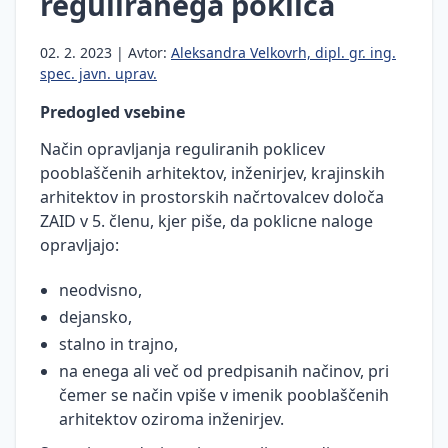
reguliranega poklica
proizvodi,
materiali
in
02. 2. 2023 | Avtor:
Aleksandra Velkovrh, dipl. gr. ing.
graditev
spec. javn. uprav.
objektov
Predogled vsebine
Sprememba
Način opravljanja reguliranih poklicev
pogodbene
pooblaščenih arhitektov, inženirjev, krajinskih
cene in
posebne
arhitektov in prostorskih načrtovalcev določa
gradbene
ZAID v 5. členu, kjer piše, da poklicne naloge
uzance
opravljajo:
Javna
neodvisno,
naročila
dejansko,
in
gradnja
stalno in trajno,
na enega ali več od predpisanih načinov, pri
Gradbeni
čemer se način vpiše v imenik pooblaščenih
odpadki
arhitektov oziroma inženirjev.
Gradbena