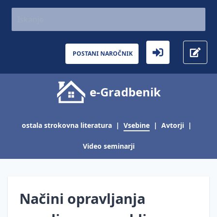
AKTUALNO
Gradbeništvo
Aktualno
POSTANI NAROČNIK
Inšpekcijski
nadzor
e-Gradbenik
Gradbena
zakonodaja
-
predlagana
ostala strokovna literatura
|
Vsebine
|
Avtorji
|
in sprejeta
Video seminarji
Gradbena
pogodba -
jamčevanje
in
garancija
Načini opravljanja
Gradbeni