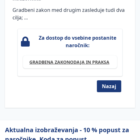
dokumentacija
in dovoljenja
Gradbeni zakon med drugim zasleduje tudi dva
cilja; ...
Ocena
požarne
ogroženosti
Za dostop do vsebine postanite
za stavbo
naročnik:
FIDIC
pogodbe
GRADBENA ZAKONODAJA IN PRAKSA
Postopek
legalizacije
Nazaj
Naloge in
obveznosti
udeležencev
gradnje po
GZ-1
Pogoji za
Aktualna izobraževanja - 10 % popust za
opravljanje
naročnike. Koda za popust