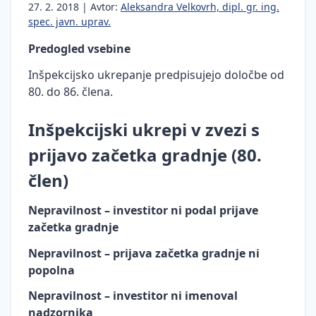
proizvodi,
27. 2. 2018 | Avtor:
Aleksandra Velkovrh, dipl. gr. ing.
materiali
spec. javn. uprav.
in
Predogled vsebine
graditev
objektov
Inšpekcijsko ukrepanje predpisujejo določbe od
80. do 86. člena.
Sprememba
pogodbene
cene in
Inšpekcijski ukrepi v zvezi s
posebne
prijavo začetka gradnje (80.
gradbene
uzance
člen)
Javna
naročila
Nepravilnost – investitor ni podal prijave
in
začetka gradnje
gradnja
Nepravilnost – prijava začetka gradnje ni
Gradbeni
popolna
odpadki
Nepravilnost – investitor ni imenoval
Gradbena
nadzornika