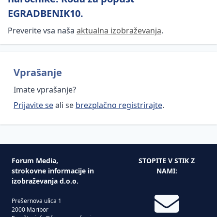
dejavnosti
EGRADBENIK10.
Protipoplavna
gradnja
Preverite vsa naša
aktualna izobraževanja
.
Zakon
o
urejanju
Vprašanje
prostora
Imate vprašanje?
Energetska
Zemljiška
Prijavite se
ali se
brezplačno registrirajte
.
učinkovitost
politika
Varnost
Prostorski
Energetska
in
informacijski
izkaznica
zdravje
sistem (PIS)
stavbe
pri
Forum Media,
STOPITE V STIK Z
Izvajanje
Kako
delu
strokovne informacije in
NAMI:
posegov
pravilno
izobraževanja d.o.o.
Povezave
v prostor
izberemo
Gradnja in
do
in
večja
Prešernova ulica 1
Načrtovanje,
institucij
definiramo
vzdrževalna
2000 Maribor
umeščanje
vrsto
dela